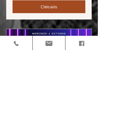
Détails
BSK au Kazaoké -
Mercredi 2 octobre
mer. 02 oct.
Plus d'infos
Détails