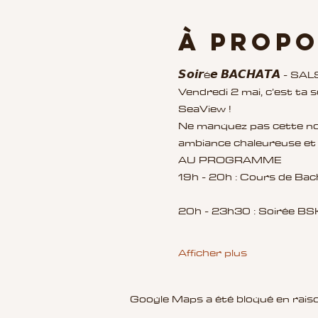
À propo
𝙎𝙤𝙞𝙧é𝙚 𝘽𝘼𝘾𝙃𝘼𝙏𝘼 - SALS
Vendredi 2 mai, c’est ta 
SeaView !
Ne manquez pas cette nouv
ambiance chaleureuse et c
AU PROGRAMME
19h - 20h : Cours de Ba
20h - 23h30 : Soirée BSK
Afficher plus
Google Maps a été bloqué en raiso