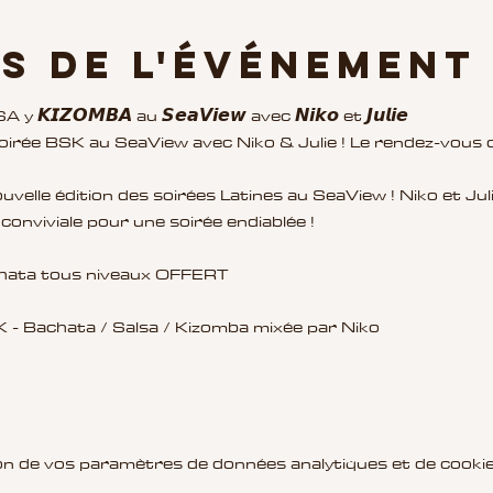
s de l'événement
A y 𝙆𝙄𝙕𝙊𝙈𝘽𝘼 au 𝙎𝙚𝙖𝙑𝙞𝙚𝙬 avec 𝙉𝙞𝙠𝙤 et 𝙅𝙪𝙡𝙞𝙚
soirée BSK au SeaView avec Niko & Julie ! Le rendez-vous c
elle édition des soirées Latines au SeaView ! Niko et Jul
onviviale pour une soirée endiablée !
chata tous niveaux OFFERT
 - Bachata / Salsa / Kizomba mixée par Niko
n de vos paramètres de données analytiques et de cookie