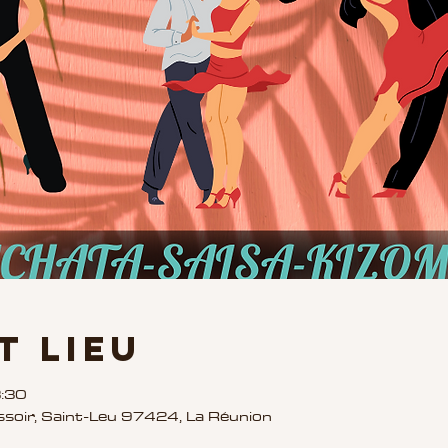
t lieu
3:30
ssoir, Saint-Leu 97424, La Réunion