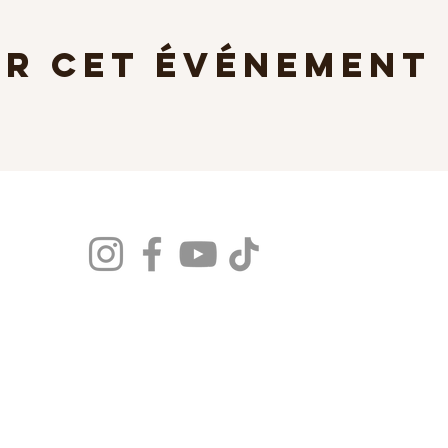
er cet événement
Niko & Julie Bachata 974
Accueil
Nos Cours
Reserver un cours
​Évènements