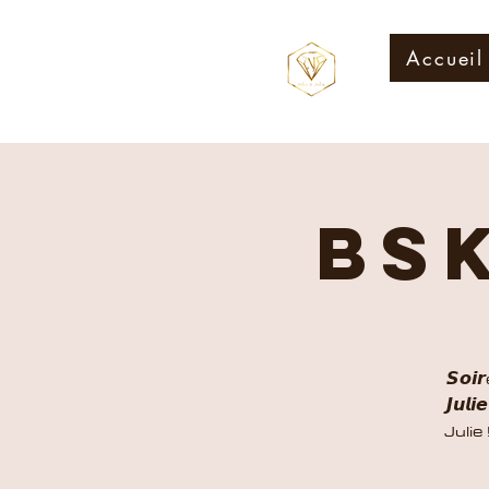
Accueil
BS
𝙎𝙤𝙞
𝙅𝙪
Julie