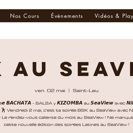
Nos Cours
Évènements
Vidéos & Play
K au Seav
ven. 02 mai
  |  
Saint-Leu
𝙧é𝙚 𝘽𝘼𝘾𝙃𝘼𝙏𝘼 - SALSA y 𝙆𝙄𝙕𝙊𝙈𝘽𝘼 au 𝙎𝙚𝙖𝙑𝙞𝙚𝙬 avec 𝙉𝙞
𝙞𝙚 🕺 Vendredi 2 mai, c’est ta soirée BSK au SeaView avec 
 ! Le rendez-vous caliente du mois au SeaView ! Ne manqu
cette nouvelle édition des soirées Latines au SeaView !