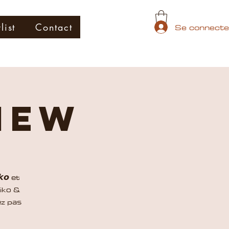
Se connecte
list
Contact
iew
𝙠𝙤 et
Niko &
ez pas