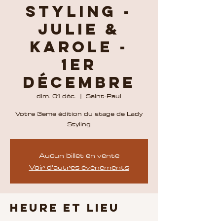
Styling -
Julie &
Karole -
1er
Décembre
dim. 01 déc.
  |  
Saint-Paul
Votre 3eme édition du stage de Lady
Styling
Aucun billet en vente
Voir d'autres événements
Heure et lieu