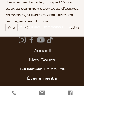
Bienvenue dans le groupe ! Vous 
pouvez communiquer avec d'autres 
membres, suivre les actualités et 
partager des photos.
Niko & Julie Bachata 974
0
0
Accueil
Nos Cours
Reserver un cours
​Évènements
Vidéo & Playlist
Contact
Abonnez-vous pour recevoir nos