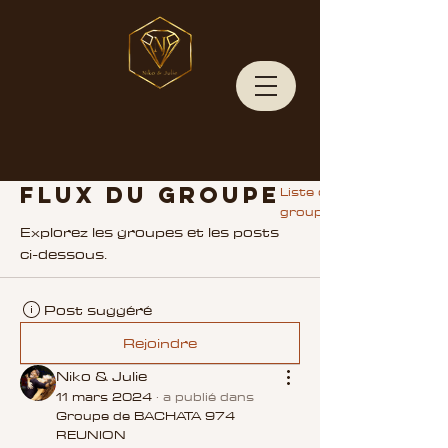
Liste de
Flux du groupe
groupes
Explorez les groupes et les posts
ci-dessous.
Post suggéré
Rejoindre
Niko & Julie
11 mars 2024
·
a publié dans
Groupe de BACHATA 974
REUNION