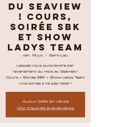
du Seaview
! Cours,
soirée SBK
et Show
Ladys Team
ven. 19 juil.
  |  
Saint-Leu
Laissez-vous surprendre par
l'événement du mois au Seaview !
Cours + Soirée SBK + Show Ladys Team
Une soirée a ne pas rater !
Aucun billet en vente
Voir d'autres événements