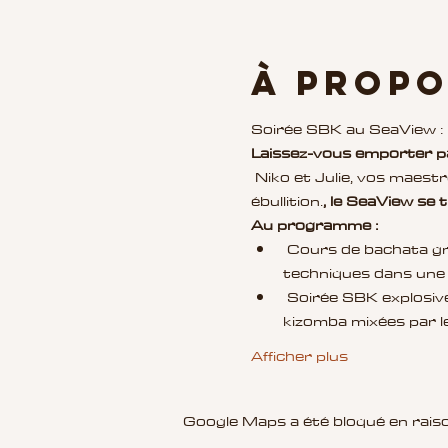
À propo
Soirée SBK au SeaView : P
Laissez-vous emporter pa
 Niko et Julie, vos maestros de la danse, vous invitent à une soirée incandescente où vos sens seront en 
ébullition.
, le SeaView se 
Au programme :
 Cours de bachata gratuit pour tous les niveaux. Tentez vos premiers pas ou perfectionnez vos 
techniques dans une 
 Soirée SBK explosive ! Laissez-vous transporter par les mélodies envoûtantes de la salsa, bachata et 
kizomba mixées par l
Afficher plus
Google Maps a été bloqué en raiso