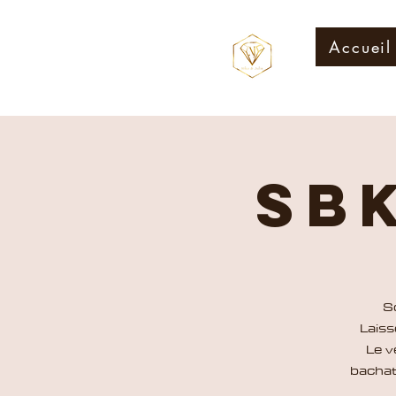
Accueil
SB
S
Laiss
Le v
bachat