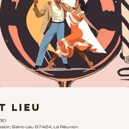
t lieu
:30
ssoir, Saint-Leu 97424, La Réunion