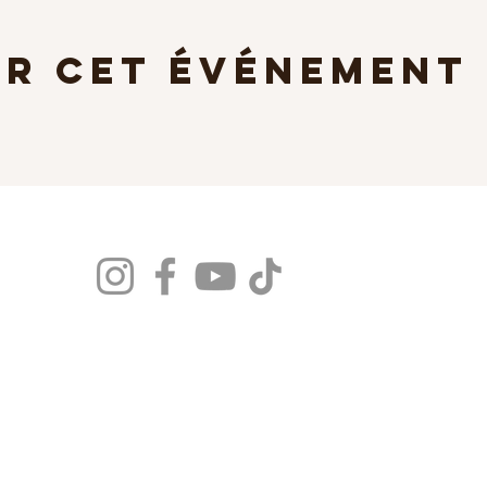
er cet événement
Niko & Julie Bachata 974
Accueil
Nos Cours
Reserver un cours
​Évènements