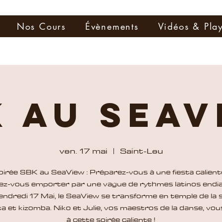
Nos Cours
Évènements
Vidéos & Play
K au Seav
ven. 17 mai
  |  
Saint-Leu
oirée SBK au SeaView : Préparez-vous à une fiesta caliente
ez-vous emporter par une vague de rythmes latinos endia
endredi 17 Mai, le SeaView se transforme en temple de la s
a et kizomba. Niko et Julie, vos maestros de la danse, vous