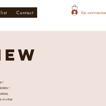
Se connecte
list
Contact
iew
 !
blés !
alsa,
 invite