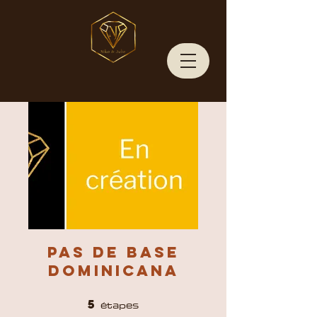
Pas de Base
Dominicana
5
étapes
5 étapes