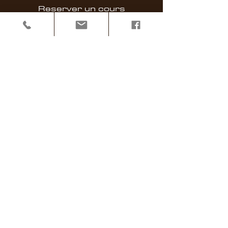
Reserver un cours
​Évènements
Vidéo & Playlist
Contact
Abonnez-vous pour recevoir nos
actualités en exclusivité
E-mail
S'abonner à la liste de diffusion
CGV
Cookies
Mentions légales
Politique de confidentialité