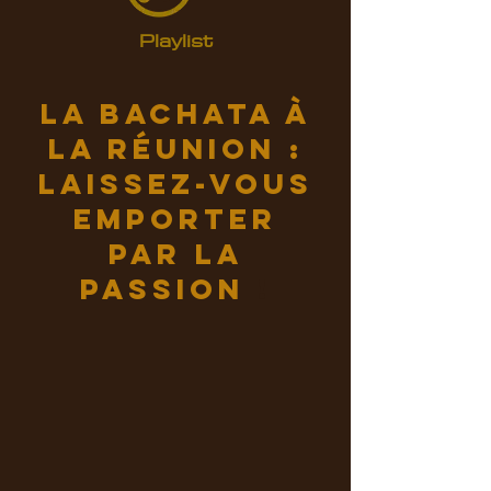
Playlist
La bachata à
La Réunion :
Laissez-vous
emporter
par la
passion
!